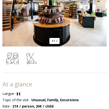
1
/
2
At a glance
Langue
:
Topic of the visit
:
Unusual
Family
Excursions
Rate
:
21€
/ person
20€
/ child